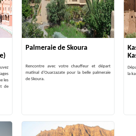
Palmeraie de Skoura
Ka
e)
Ka
Rencontre avec votre chauffeur et départ
uvez
Dépa
matinal d’Ouarzazate pour la belle palmeraie
lages
la k
de Skoura.
e les
nt de