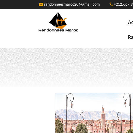
randonneesmaroc20@gmail.com
+212.667.9
Ac
R