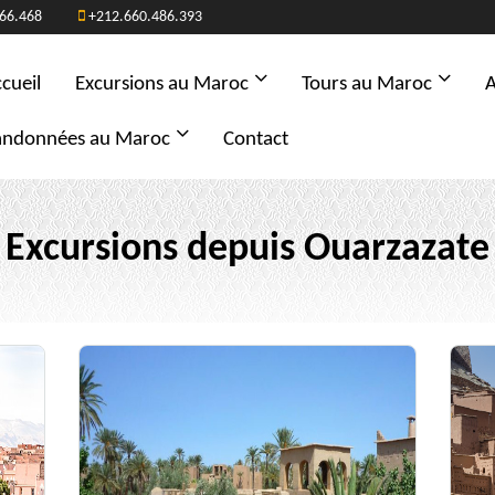
66.468
+212.660.486.393
cueil
Excursions au Maroc
Tours au Maroc
A
andonnées au Maroc
Contact
Excursions depuis Ouarzazate