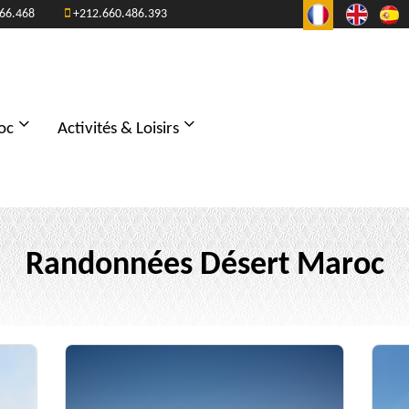
66.468
+212.660.486.393
oc
Activités & Loisirs
Randonnées Désert Maroc