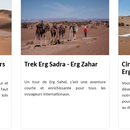
rs
Trek Erg Sadra - Erg Zahar
Cir
Er
Un tour de Erg Sahel, c’est une aventure
ur et
Vous
courte et enrichissante pour tous les
 faut
dése
voyageurs internationaux.
 loin
notr
pouv
au d