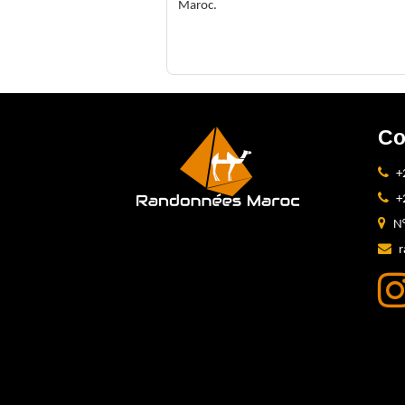
Maroc.
Co
+
+
N