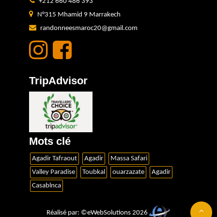
+212 660 486 393
N°315 Mhamid 9 Marrakech
randonneesmaroc20@gmail.com
TripAdvisor
Mots clé
Agadir Tafraout
Agadir
Massa Safari
Valley Paradise
Toubkal
ouarzazate
Agadir
Casablnca
Réalisé par: ©eWebSolutions 2026