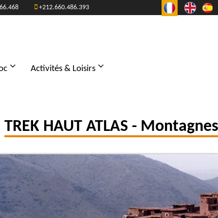
66.468
+212.660.486.393
oc
Activités & Loisirs
TREK HAUT ATLAS - Montagnes