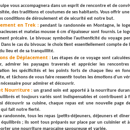
uipe vous accompagnera dans un esprit de rencontre et de convivi
isitée, des traditions et coutumes de ses habitants. Vous offrir un
es conditions de déroulement et de sécurité est notre but.
ement en Trek :
pendant la randonnée en Montagne, le logem
pacieuses et matelas mousse 6 cm d’épaisseur sont fournis. Le 
ent précaire. Le bivouac symbolise l’authenticité du voyage per
r. Dans le cas du bivouac le choix tient essentiellement compte d
du lieu et de sa tranquillité.
ions de Déplacement :
Les étapes de ce voyage sont calculée
r, admirer les paysages traversés et apprécier les rencontre
ation les spécificités et les points forts de chaque lieu en fonc
te, et tâchons de vous faire ressentir toutes les émotions d'un v
 nécessaire pour admirer et découvrir.
t Nourriture :
un grand soin est apporté à la nourriture durant
uilibrés et toujours variés sont indispensables et contribuent à 
ssi découvrir sa cuisine, chaque repas est une nouvelle page
 qui fait notre fierté.
a randonnée, tous les repas (petits-déjeuners, déjeuners et dîne
t équilibrés ; ils sont tous préparés sur place par un cuisinier e
orter une nourriture marocaine savoureuse et variée.