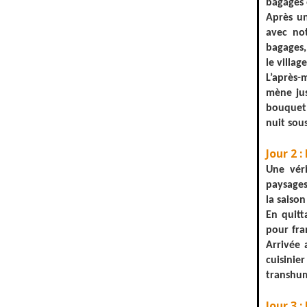
bagages e
Après un
avec not
bagages,
le villa
L’après-
mène jus
bouquet 
nuit sous
Jour 2 
Une vér
paysages
la saiso
En quitt
pour fra
Arrivée 
cuisinie
transhum
Jour 3 