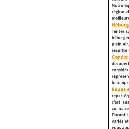
Notre éq
région v
meilleur
Héberg
Tentes s
hébergem
plein ai
sécurité 
Condit
découvri
considér
représen
le temps
Repas e
repas éq
c’est au
culinaire
Durant l
variés e
vous app