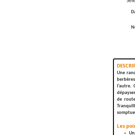
Séle
D
N
DESCRIP
Une rand
berbères
l’autre.
dépaysem
de route
Tranquil
somptueu
Les poi
Un