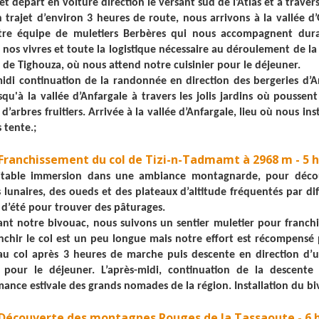
t départ en voiture direction le versant sud de l’Atlas et à travers
 trajet d’environ 3 heures de route, nous arrivons à la vallée d
re équipe de muletiers Berbères qui nous accompagnent durant
 nos vivres et toute la logistique nécessaire au déroulement de 
ge de Tighouza, où nous attend notre cuisinier pour le déjeuner.
midi continuation de la randonnée en direction des bergeries d’A
qu'à la vallée d’Anfargale à travers les jolis jardins où poussent 
d’arbres fruitiers. Arrivée à la vallée d’Anfargale, lieu où nous i
 tente.;
: Franchissement du col de Tizi-n-Tadmamt à 2968 m - 5 
itable immersion dans une ambiance montagnarde, pour découv
 lunaires, des oueds et des plateaux d’altitude fréquentés par di
n d’été pour trouver des pâturages.
ant notre bivouac, nous suivons un sentier muletier pour franch
nchir le col est un peu longue mais notre effort est récompensé 
au col après 3 heures de marche puis descente en direction d’
r pour le déjeuner. L’après-midi, continuation de la descent
ance estivale des grands nomades de la région. Installation du bi
: Découverte des montagnes Rouges de la Tassaoute - 6 