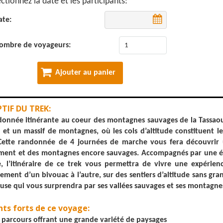
ctionnez la date et les participants:
ate:
ombre de voyageurs:
Ajouter au panier
TIF DU TREK:
onnée itinérante au coeur des montagnes sauvages de la Tassaout
 et un massif de montagnes, où les cols d’altitude constituent le
 Cette randonnée de 4 journées de marche vous fera découvrir 
ent et des montagnes encore sauvages. Accompagnés par une éq
, l’itinéraire de ce trek vous permettra de vivre une expérie
lement d’un bivouac à l’autre, sur des sentiers d’altitude sans gr
se qui vous surprendra par ses vallées sauvages et ses montagnes
nts forts de ce voyage:
 parcours offrant une grande variété de paysages