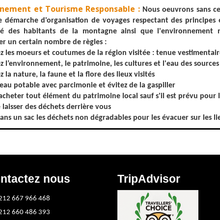
nnement et Tourisme Responsable :
Nous oeuvrons sans ces
 démarche d'organisation de voyages respectant des principes 
ité des habitants de la montagne ainsi que l'environnement n
er un certain nombre de règles :
z les moeurs et coutumes de la région visitée : tenue vestimentaire
z l’environnement, le patrimoine, les cultures et l'eau des sources
 la nature, la faune et la flore des lieux visités
l'eau potable avec parcimonie et évitez de la gaspiller
'acheter tout élément du patrimoine local sauf s'il est prévu pour 
e laisser des déchets derrière vous
ans un sac les déchets non dégradables pour les évacuer sur les lie
ntactez nous
TripAdvisor
212 667 966 468
212 660 486 393