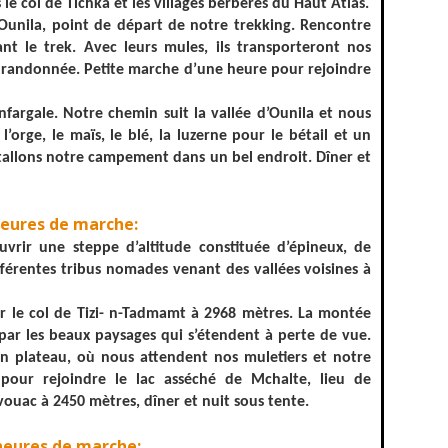
 le col de Tichka et les villages berbères du Haut Atlas.
’Ounila, point de départ de notre trekking. Rencontre
 le trek. Avec leurs mules, ils transporteront nos
la randonnée. Petite marche d’une heure pour rejoindre
nfargale. Notre chemin suit la vallée d’Ounila et nous
l’orge, le maïs, le blé, la luzerne pour le bétail et un
nstallons notre campement dans un bel endroit. Dîner et
heures de marche:
rir une steppe d’altitude constituée d’épineux, de
fférentes tribus nomades venant des vallées voisines à
ir le col de Tizi- n-Tadmamt à 2968 mètres. La montée
par les beaux paysages qui s’étendent à perte de vue.
un plateau, où nous attendent nos muletiers et notre
e pour rejoindre le lac asséché de Mchalte, lieu de
vouac à 2450 mètres, dîner et nuit sous tente.
heures de marche: