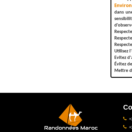
Enviro
dans une
sensibil
d'observ
Respecte
Respecte
Respectez
Utilisez 
Evitez d
Évitez d
Mettre d
Co
+
+