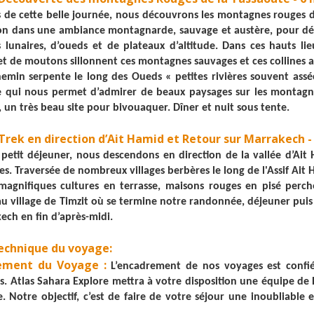
 de cette belle journée, nous découvrons les montagnes rouges d
n dans une ambiance montagnarde, sauvage et austère, pour déco
 lunaires, d’oueds et de plateaux d’altitude. Dans ces hauts li
et de moutons sillonnent ces montagnes sauvages et ces collines a
emin serpente le long des Oueds « petites rivières souvent assé
e qui nous permet d’admirer de beaux paysages sur les montagne
, un très beau site pour bivouaquer. Dîner et nuit sous tente.
: Trek en direction d’Ait Hamid et Retour sur Marrakech 
 petit déjeuner, nous descendons en direction de la vallée d’Ai
es. Traversée de nombreux villages berbères le long de l'Assif Ait
 magnifiques cultures en terrasse, maisons rouges en pisé per
au village de Timzit où se termine notre randonnée, déjeuner puis
ech en fin d’après-midi.
echnique du voyage:
ement du Voyage :
L’encadrement de nos voyages est confié
. Atlas Sahara Explore mettra à votre disposition une équipe de 
e. Notre objectif, c’est de faire de votre séjour une inoubliabl