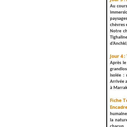
Au cours
immersio
paysages
chèvres 
Notre ch
Tighalin
d’Anchki
Jour 4 
Après le
grandios
isolée :
Arrivée 
à Marrak
Fiche T
Encadr
humaines
la natur
chacun.