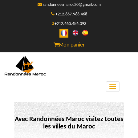
randonneesmaroc20@gmail.com
+212.667.966.468
+212.660.486.393
Mon panier
Toggle
navigation
Avec Randonnées Maroc visitez toutes
les villes du Maroc