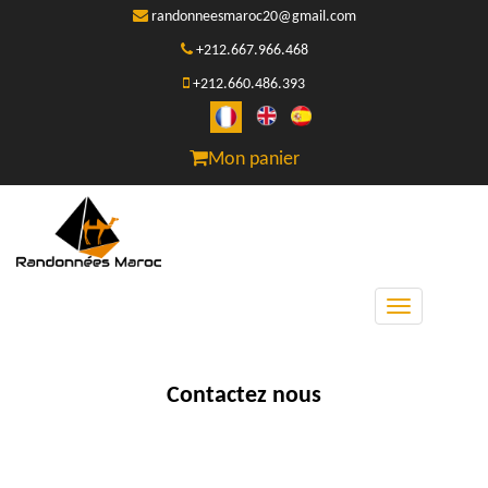
randonneesmaroc20@gmail.com
+212.667.966.468
+212.660.486.393
Mon panier
Toggle
navigation
Contactez nous