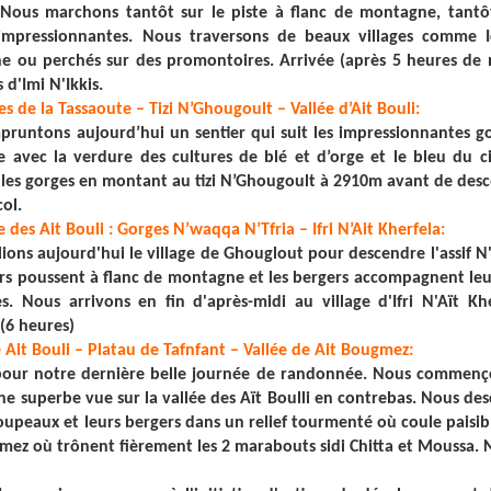
 Nous marchons tantôt sur le piste à flanc de montagne, tantôt
 impressionnantes. Nous traversons de beaux villages comme I
 ou perchés sur des promontoires. Arrivée (après 5 heures de ma
 d'Imi N'Ikkis.
es de la Tassaoute – Tizi N’Ghougoult – Vallée d’Ait Bouli:
runtons aujourd’hui un sentier qui suit les impressionnantes gor
e avec la verdure des cultures de blé et d’orge et le bleu du ci
 les gorges en montant au tizi N’Ghougoult à 2910m avant de des
col.
ée des Ait Bouli : Gorges N’waqqa N’Tfria – Ifri N’Ait Kherfela:
lions aujourd'hui le village de Ghouglout pour descendre l'assif N
rs poussent à flanc de montagne et les bergers accompagnent leu
s. Nous arrivons en fin d'après-midi au village d'Ifri N'Aït 
.(6 heures)
e Ait Bouli – Platau de Tafnfant – Vallée de Ait Bougmez:
our notre dernière belle journée de randonnée. Nous commenço
e superbe vue sur la vallée des Aït Boulli en contrebas. Nous des
roupeaux et leurs bergers dans un relief tourmenté où coule paisi
mez où trônent fièrement les 2 marabouts sidi Chitta et Moussa. 
: