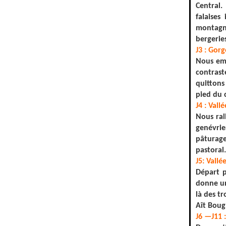
Central.
falaises
montagne
bergeries
J3 : Gorg
Nous emp
contrast
quittons
pied du 
J4 : Vall
Nous ral
genévrie
pâturage
pastoral
J5: Vallé
Départ p
donne un
là des t
Aît Boug
J6 —J11 