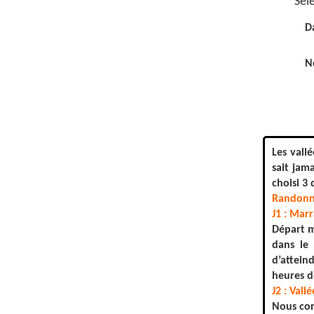
Séle
D
N
Les vall
sait jam
choisi 3
Randonn
J1 : Marr
Départ m
dans le 
d’attein
heures d
J2 : Vall
Nous con