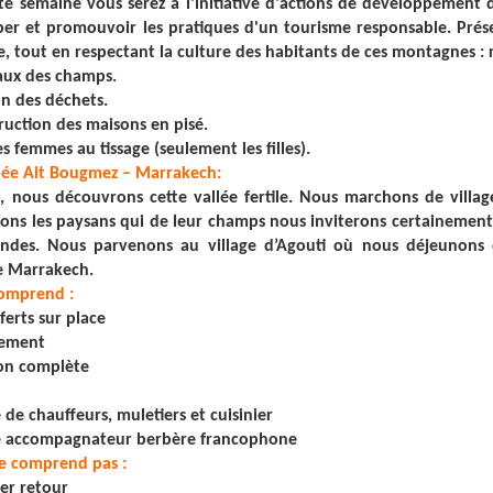
te semaine vous serez à l'initiative d'actions de développement 
er et promouvoir les pratiques d'un tourisme responsable. Préser
le, tout en respectant la culture des habitants de ces montagnes : 
vaux des champs.
on des déchets.
truction des maisons en pisé.
es femmes au tissage (seulement les filles).
allée Ait Bougmez – Marrakech:
, nous découvrons cette vallée fertile. Nous marchons de villa
ons les paysans qui de leur champs nous inviterons certainement 
des. Nous parvenons au village d’Agouti où nous déjeunons da
e Marrakech.
comprend :
ferts sur place
gement
on complète
 de chauffeurs, muletiers et cuisinier
e accompagnateur berbère francophone
ne comprend pas :
ler retour