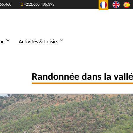
66.468
+212.660.486.393
oc
Activités & Loisirs
Randonnée dans la vall