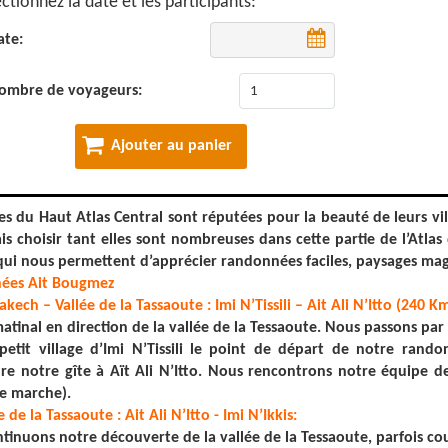
ctionnez la date et les participants:
ate:
ombre de voyageurs:
Ajouter au panier
ées du Haut Atlas Central sont réputées pour la beauté de leurs vil
ais choisir tant elles sont nombreuses dans cette partie de l’Atlas
 qui nous permettent d’apprécier randonnées faciles, paysages mag
ées Ait Bougmez
akech – Vallée de la Tassaoute : Imi N’Tissili – Ait Ali N’Itto (240 Km
atinal en direction de la vallée de la Tessaoute. Nous passons par 
petit village d’Imi N’Tissili le point de départ de notre ran
dre notre gîte à Aït Ali N’Itto. Nous rencontrons notre équipe 
e marche).
ée de la Tassaoute : Ait Ali N’Itto - Imi N’Ikkis:
tinuons notre découverte de la vallée de la Tessaoute, parfois c