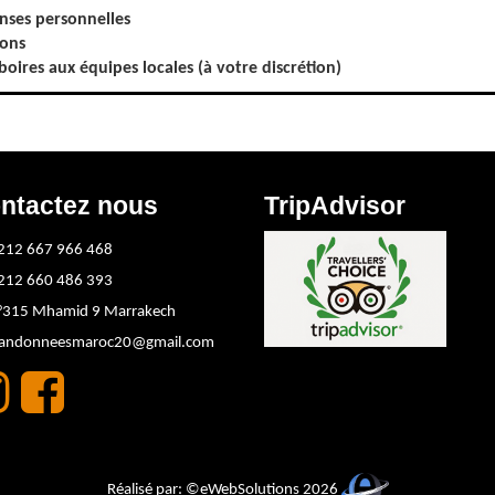
nses personnelles
sons
boires aux équipes locales (à votre discrétion)
ntactez nous
TripAdvisor
212 667 966 468
212 660 486 393
°315 Mhamid 9 Marrakech
randonneesmaroc20@gmail.com
Réalisé par: ©eWebSolutions 2026