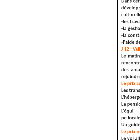
Dans cet
développ
culturel
-les tra
-la gesti
-la cons
-l'aide d
J 12 : V
Le matin
rencontr
des aman
rejoindr
Le prix 
Les trans
L'héber
La pensi
L'équi
pe locale
Un guid
Le prix 
Le vol al